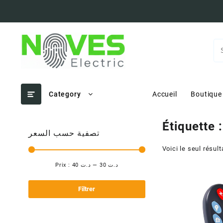
Skip
to
content
Category
Accueil
Boutique
Étiquette 
تصفية حسب السعر
Voici le seul résult
Prix :
د.ت 40
—
د.ت 30
Prix
Prix
min
max
Filtrer