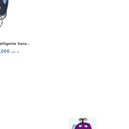
lligente Sans
Le
 PG-403R
31,000
د.ت
ix
prix
tial
actuel
it :
est :
د.ت 31,000.
د.ت 34,000.