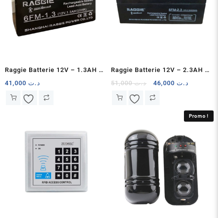
Raggie Batterie 12V – 1.3AH –
Raggie Batterie 12V – 2.3AH –
Rechargeable
Rechargeable
Le
Le
41,000
د.ت
51,000
د.ت
46,000
د.ت
prix
prix
initial
actuel
était :
est :
Promo !
د.ت 51,000.