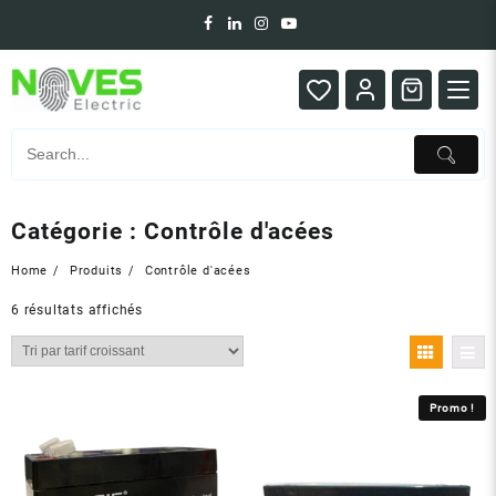
Skip
to
content
Catégorie :
Contrôle d'acées
Home
Produits
Contrôle d'acées
Trié
6 résultats affichés
par
prix
croissant
Promo !