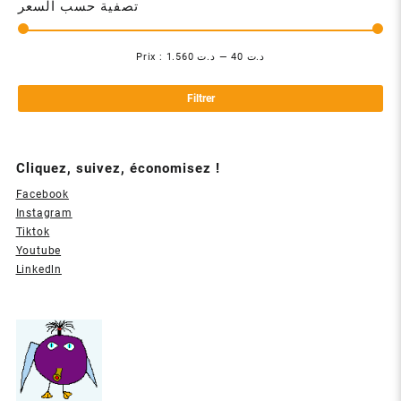
تصفية حسب السعر
Prix :
د.ت 1.560
—
د.ت 40
Pri
Pri
mi
ma
Filtrer
Cliquez, suivez, économisez !
Facebook
Instagram
Tiktok
Youtube
Linkedln