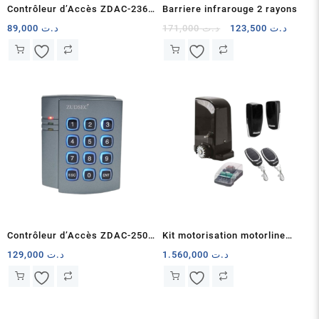
Contrôleur d’Accès ZDAC-236C
Barriere infrarouge 2 rayons
– Lecteur RFID Étanche +
Le
Le
89,000
د.ت
171,000
د.ت
123,500
د.ت
prix
prix
Clavier pour Sécurité Avancée
initial
actuel
était :
est :
د.ت 171,000.
Contrôleur d’Accès ZDAC-2501
Kit motorisation motorline
– Sécurité Intelligente avec
portail coulissant professional
129,000
د.ت
1.560,000
د.ت
Lecteur RFID et Clavier
bravo500